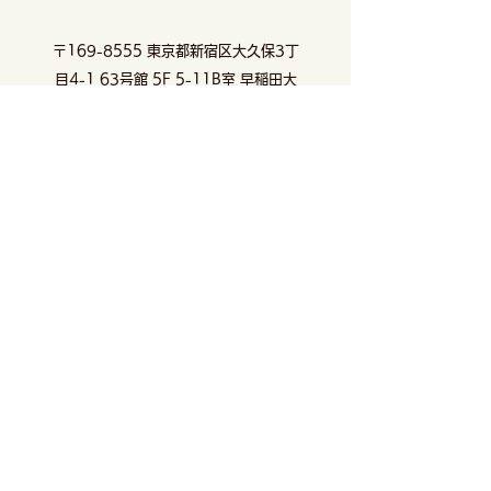
〒169-8555 東京都新宿区大久保3丁
目4-1 63号館 5F 5-11B室 早稲田大
学大学院先進理工学研究科 生命医科学
2025年12月の
専攻 共同先進健康科学専攻
2026年3月・4月の講演
デジタルバイオ融合科学研究室 (細川
正人研究室)
TEL
03-5286-8386
© 2024 Masahito Hosokawa
Laboratory, Waseda University