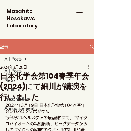
M
asahito
H
osokawa
L
aboratory
記事
All Posts
2024年3月20日
All Posts
日本化学会第104春季年会
News
(2024)にて細川が講演を
Publication
行いました
Presentation
2024年3月19日 日本化学会第104春季年
Announcement
会(2024)シンポジウム
"デジタルヘルスケアの最前線"にて、"マイク
ロバイオームの精密解析、ビッグデータから
ものづくりへの展開"のタイトルで細川が講