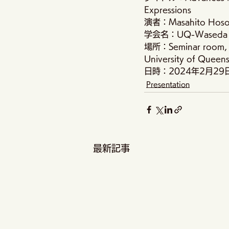
Expressions
演者：Masahito Hoso
学会名：UQ-Waseda Uni
場所：Seminar room, Au
University of Queen
日時：2024年2月29
Presentation
最新記事