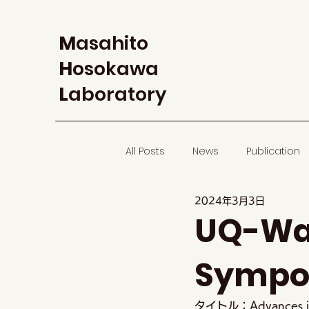
M
asahito
H
osokawa
L
aboratory
All Posts
News
Publication
2024年3月3日
UQ-Was
Symp
タイトル：Advances in S