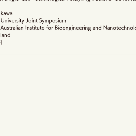
kawa
versity Joint Symposium 
stralian Institute for Bioengineering and Nanotechnol
sland
日