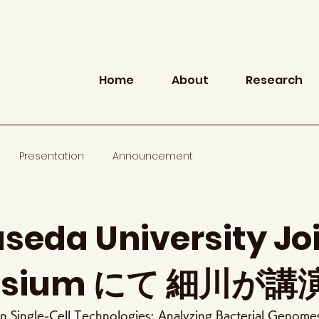
Home
About
Research
Presentation
Announcement
eda University Jo
osium にて 細川が講
ingle-Cell Technologies: Analyzing Bacterial Genome