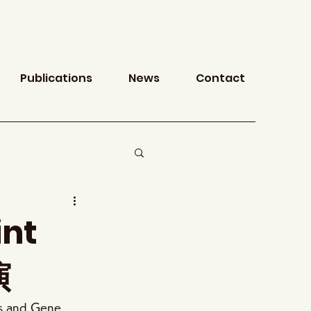
Publications
News
Contact
int
演
s and Gene 