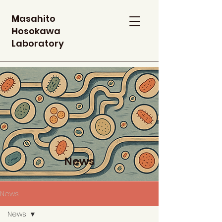
M
asahito
H
osokawa
L
aboratory
News
News
News