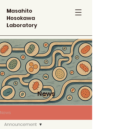
M
asahito
H
osokawa
L
aboratory
News
News
Announcement